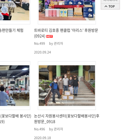
송편만들기 체험
트바로티 김호중 팬클럽 '아리스' 후원방문
(0924)
No.499
by 관리자
2020.09.24
(꽃보다할배 봉사단)
논산시 자원봉사센터(꽃보다할배봉사단)후
9)
원방문_0918
No.496
by 관리자
2020.09.18