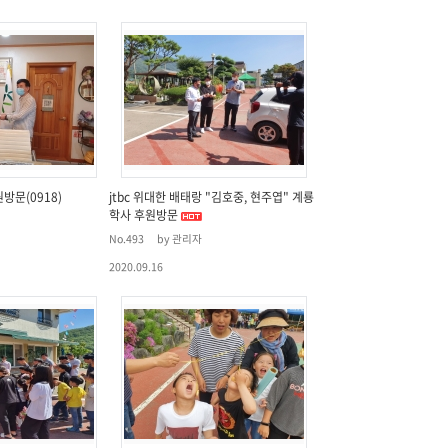
방문(0918)
jtbc 위대한 배태랑 "김호중, 현주엽" 계룡
학사 후원방문
No.493
by 관리자
2020.09.16