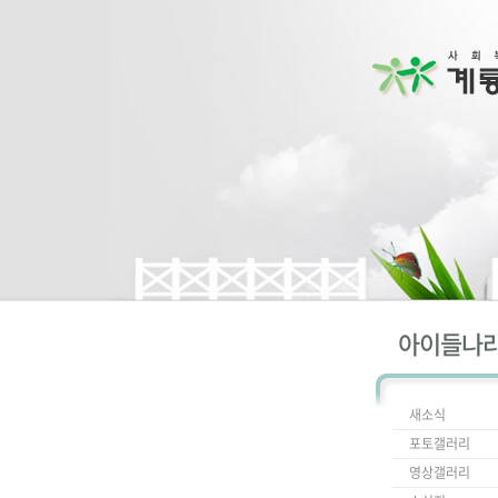
아이들나
새소식
포토갤러리
영상갤러리