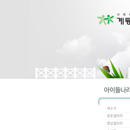
아이들나
새소식
포토갤러리
영상갤러리