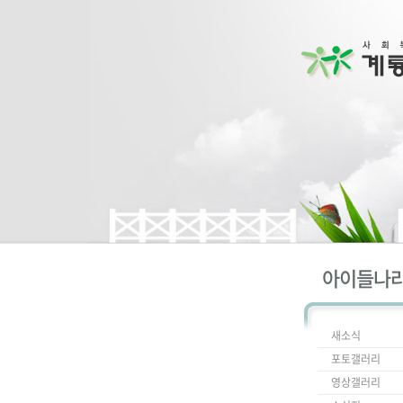
아이들나
새소식
포토갤러리
영상갤러리